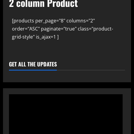
2 column Product
[products per_page="8" columns="2"
order="ASC" paginate="true" class="product-
grid-style" is_ajax=1 ]
GET ALL THE UPDATES