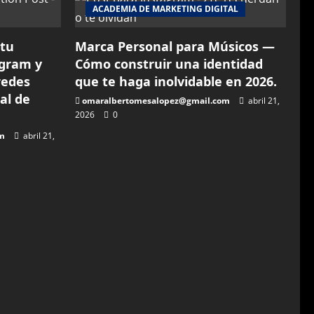
ACADEMIA DE MARKETING DIGITAL
 tu
Marca Personal para Músicos —
agram y
Cómo construir una identidad
redes
que te haga inolvidable en 2026.
al de
omaralbertomesalopez@gmail.com
abril 21,
2026
0
m
abril 21,