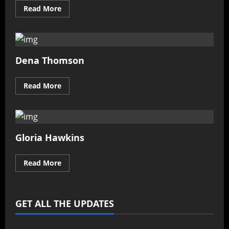
Read
Read More
more
about
Anna
shvets
Dena Thomson
Read
Read More
more
about
Dena
Thomson
Gloria Hawkins
Read
Read More
more
about
Gloria
Hawkins
GET ALL THE UPDATES