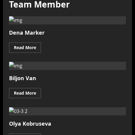
Team Member
Dena Marker
Read
Read More
more
about
Dena
Marker
Biljon Van
Read
Read More
more
about
Biljon
Van
Olya Kobruseva