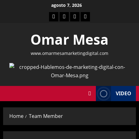
Skip
agosto 7, 2026
to
Home
ACADEMIA
marketing
HERRAMIENTAS
content
DE
digital
Omar Mesa
MARKETING
DIGITAL
www.omarmesamarketingdigital.com
VIDEO
Home
Team Member