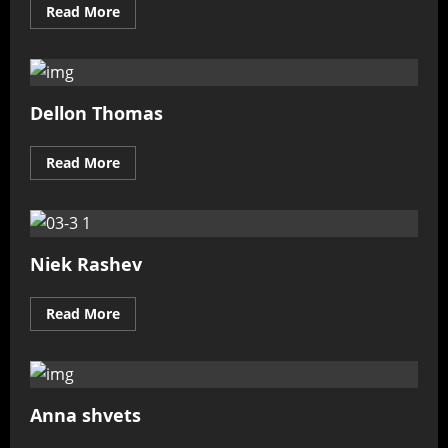
Read
Read More
more
about
Olya
Kobruseva
Dellon Thomas
Read
Read More
more
about
Dellon
Thomas
Niek Rashev
Read
Read More
more
about
Niek
Rashev
Anna shvets