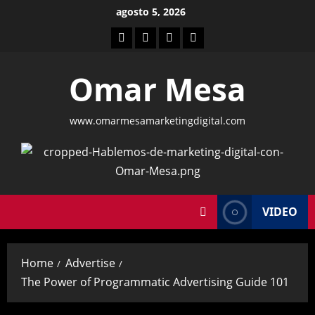
Skip
agosto 5, 2026
to
Home
ACADEMIA
marketing
HERRAMIENTAS
content
DE
digital
Omar Mesa
MARKETING
DIGITAL
www.omarmesamarketingdigital.com
VIDEO
Home
Advertise
The Power of Programmatic Advertising Guide 101