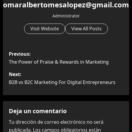
omaralbertomesalopez@gmail.com
Administrator
Visit Website
View All Posts
P
Previous:
o
The Power of Praise & Rewards in Marketing
s
Next:
B2B vs B2C Marketing For Digital Entrepreneurs
t
n
Deja un comentario
a
Tu dirección de correo electrónico no será
v
publicada.
Los campos obligatorios están