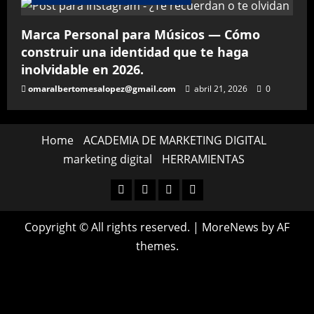
Marca Personal para Músicos — Cómo
construir una identidad que te haga
inolvidable en 2026.
omaralbertomesalopez@gmail.com
abril 21, 2026
0
Home
ACADEMIA DE MARKETING DIGITAL
marketing digital
HERRAMIENTAS
Home
ACADEMIA
marketing
HERRAMIENTAS
DE
digital
Copyright © All rights reserved.
|
MoreNews
by AF
MARKETING
themes.
DIGITAL