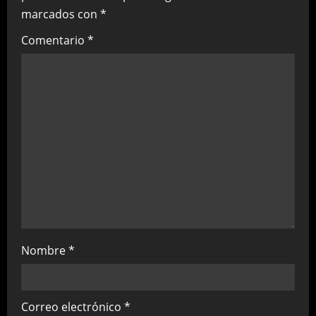
i
marcados con
*
g
Comentario
*
a
t
i
o
n
Nombre
*
Correo electrónico
*