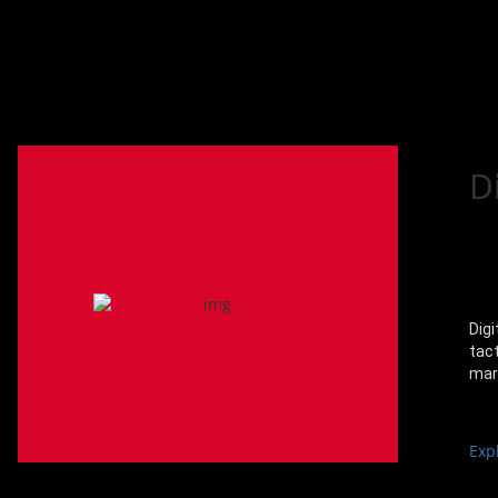
ABOUT
D
Digi
tact
mar
Exp